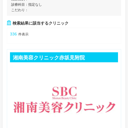
診療科目：
指定なし
こだわり：
検索結果に該当するクリニック
336
件表示
湘南美容クリニック赤坂見附院