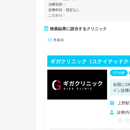
治療目的：
診療科目：
指定なし
こだわり：
検索結果に該当するクリニック
19
件表示
ギガクリニック（ユナイテッドク
ED治療
全国に1
イン診療
上野駅
診療内