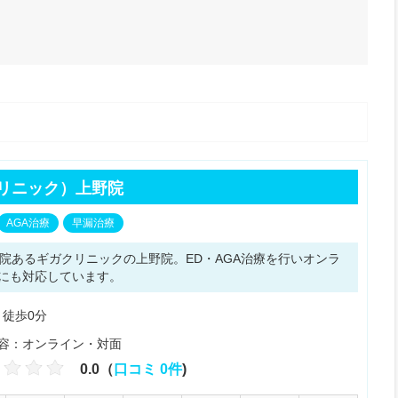
リニック）上野院
AGA治療
早漏治療
9院あるギガクリニックの上野院。ED・AGA治療を行いオンラ
にも対応しています。
 徒歩0分
容：オンライン・対面
0.0（
口コミ 0件
)