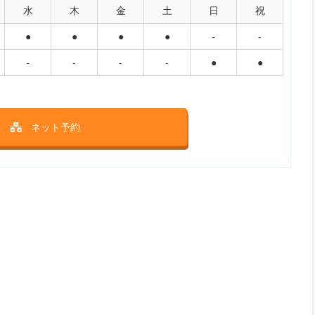
水
木
金
土
日
祝
●
●
●
●
-
-
-
-
-
-
●
●
ネット予約
リニック）東京駅前院
AGA治療
早漏治療
9院あるギガクリニックの東京駅前院。ED・AGA治療を行いオ
診療にも対応しています。
京駅八重洲中央口 徒歩0分