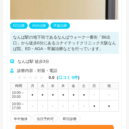
ED治療
AGA治療
早漏治療
なんば駅の地下街であるなんばウォーク一番街「B6出
口」から徒歩0分にあるユナイテッドクリニック大阪なん
ば院。ED・AGA・早漏治療などを行っています。
なんば駅 徒歩3分
診療内容：対面・電話
0.0（
口コミ 0件
)
時間
月
火
水
木
金
土
日
祝
10:00～
●
●
●
●
●
●
-
-
20:00
10:00～
-
-
-
-
-
-
●
●
17:00
年中無休
当日予約可
即日診療