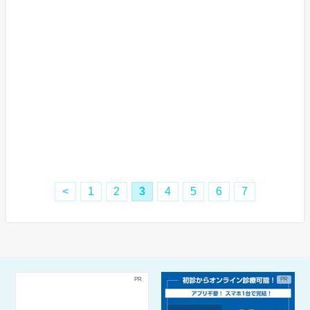
11:00～
●
●
●
●
●
-
-
-
14:30
15:30～
●
●
●
●
●
-
-
-
20:00
10:00～
-
-
-
-
-
●
●
●
18:00
年中無休
当日予約可
即日診療
ネット予約
<
1
2
3
4
5
6
7