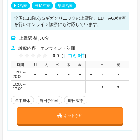
ED治療
AGA治療
早漏治療
全国に19院あるギガクリニックの上野院。ED・AGA治療
を行いオンライン診療にも対応しています。
上野駅 徒歩0分
診療内容：オンライン・対面
0.0（
口コミ 0件
)
時間
月
火
水
木
金
土
日
祝
11:00～
●
●
●
●
●
●
-
-
20:00
10:00～
-
-
-
-
-
-
●
●
17:00
年中無休
当日予約可
即日診療
ネット予約