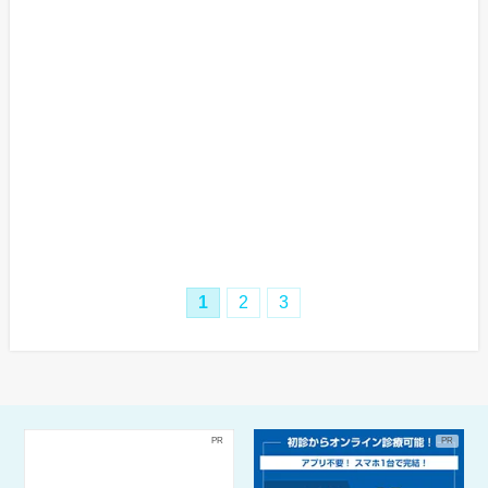
0.0（
口コミ 0件
)
時間
月
火
水
木
金
土
日
祝
11:00～
●
●
●
●
●
●
-
-
20:00
10:00～
-
-
-
-
-
-
●
●
17:00
年中無休
当日予約可
即日診療
ネット予約
1
2
3