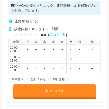
ED・AGA治療のクリニック。電話診療による郵送処方に
も対応しています。
上野駅 徒歩1分
診療内容：オンライン・対面
0.0（
口コミ 0件
)
時間
月
火
水
木
金
土
日
祝
10:00～
●
●
●
●
●
-
-
-
20:00
10:00～
-
-
-
-
-
●
-
-
18:00
10:00～
-
-
-
-
-
-
●
●
16:00
年中無休
当日予約可
即日診療
ネット予約