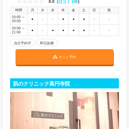
0.0（
口コミ 0件
)
時間
月
火
水
木
金
土
日
祝
16:00 ～
●
-
-
●
●
●
-
-
20:00
20:00 ～
●
-
●
●
●
●
-
-
21:00
当日予約可
即日診療
ネット予約
肌のクリニック高円寺院