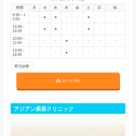
時間
月
火
水
木
金
土
日
祝
9:30～1
-
●
●
-
-
●
-
-
3:00
15:00～
-
●
●
-
-
●
-
-
19:30
10:00～
-
-
-
●
-
-
-
-
12:45
13:00～
-
-
-
●
-
-
-
-
18:00
即日診療
ネット予約
アジアン美容クリニック