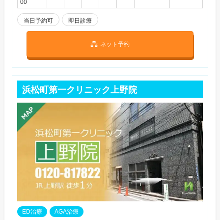
00
当日予約可
即日診療
ネット予約
浜松町第一クリニック上野院
ED治療
AGA治療