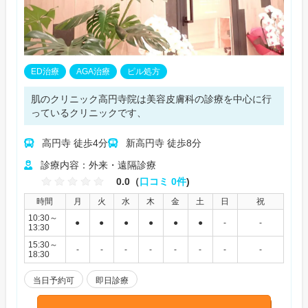
ED治療
AGA治療
ピル処方
肌のクリニック高円寺院は美容皮膚科の診療を中心に行
っているクリニックです、
高円寺 徒歩4分
新高円寺 徒歩8分
診療内容：外来・遠隔診療
0.0（
口コミ 0件
)
時間
月
火
水
木
金
土
日
祝
10:30～
●
●
●
●
●
●
-
-
13:30
15:30～
-
-
-
-
-
-
-
-
18:30
当日予約可
即日診療