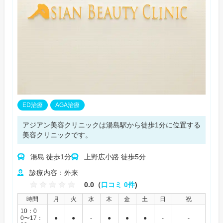
ED治療
AGA治療
アジアン美容クリニックは湯島駅から徒歩1分に位置する
美容クリニックです。
湯島 徒歩1分
上野広小路 徒歩5分
診療内容：外来
0.0（
口コミ 0件
)
時間
月
火
水
木
金
土
日
祝
10：0
0〜17：
●
●
-
●
●
●
-
-