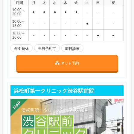
時間
月
火
水
木
金
土
日
祝
10:00～
●
●
●
●
●
-
-
-
20:00
10:00～
-
-
-
-
-
●
-
-
18:00
10:00～
-
-
-
-
-
-
●
●
16:00
年中無休
当日予約可
即日診療
ネット予約
浜松町第一クリニック渋谷駅前院