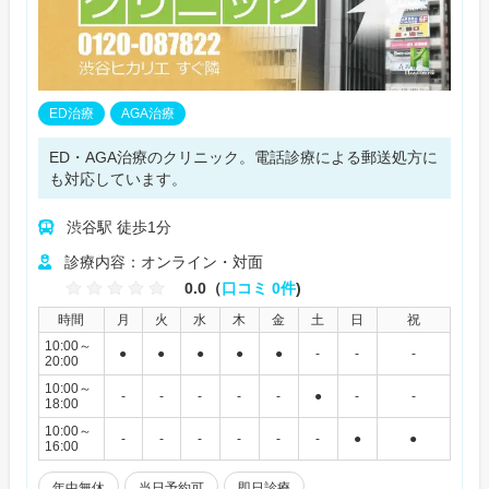
ED治療
AGA治療
ED・AGA治療のクリニック。電話診療による郵送処方に
も対応しています。
渋谷駅 徒歩1分
診療内容：オンライン・対面
0.0（
口コミ 0件
)
時間
月
火
水
木
金
土
日
祝
10:00～
●
●
●
●
●
-
-
-
20:00
10:00～
-
-
-
-
-
●
-
-
18:00
10:00～
-
-
-
-
-
-
●
●
16:00
年中無休
当日予約可
即日診療