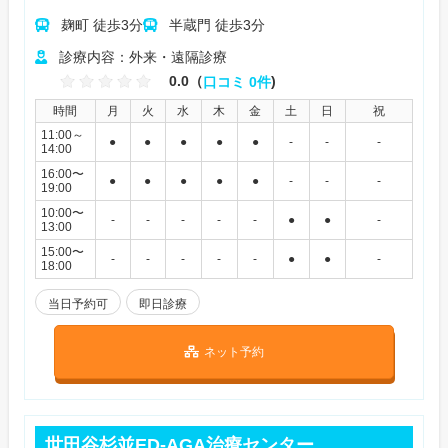
麹町 徒歩3分
半蔵門 徒歩3分
診療内容：外来・遠隔診療
0.0（
口コミ 0件
)
時間
月
火
水
木
金
土
日
祝
11:00～
●
●
●
●
●
-
-
-
14:00
16:00〜
●
●
●
●
●
-
-
-
19:00
10:00〜
-
-
-
-
-
●
●
-
13:00
15:00〜
-
-
-
-
-
●
●
-
18:00
当日予約可
即日診療
ネット予約
世田谷杉並ED-AGA治療センター