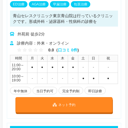
ED治療
AGA治療
早漏治療
包茎治療
青山セレスクリニック東京青山院は行っているクリニッ
クです。形成外科・泌尿器科・性病科の診療を
外苑前 徒歩2分
診療内容：外来・オンライン
0.0（
口コミ 0件
)
時間
月
火
水
木
金
土
日
祝
11:00～
●
●
●
●
●
-
-
-
20:00
10:00～
-
-
-
-
-
●
●
●
19:00
年中無休
当日予約可
完全予約制
即日診療
ネット予約