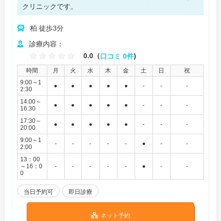
クリニックです。
柏 徒歩3分
診療内容：
0.0（
口コミ 0件
)
時間
月
火
水
木
金
土
日
祝
9:00～1
●
●
●
●
●
-
-
-
2:30
14:00～
●
●
●
●
●
-
-
-
16:30
17:30～
●
●
●
●
●
-
-
-
20:00
9:00～1
-
-
-
-
-
●
-
-
2:00
13：00
～16：0
-
-
-
-
-
●
-
-
0
当日予約可
即日診療
ネット予約