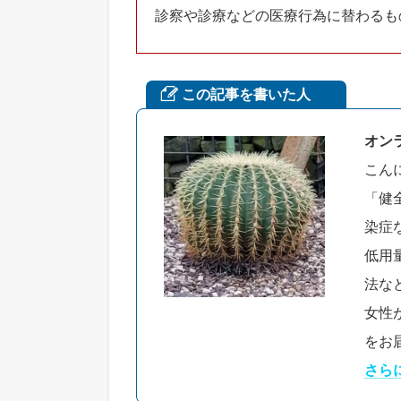
診察や診療などの医療行為に替わるも
この記事を書いた人
オン
こん
「健
染症
低用
法な
女性
をお
さら