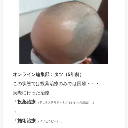
オンライン編集部：タツ（5年前）
この状態では投薬治療のみでは困難・・・
実際に行った治療
「
投薬治療
」
（デュタステリド＋ミノキシジル内服薬）
＋
「
施術治療
」
（メソセラピー）