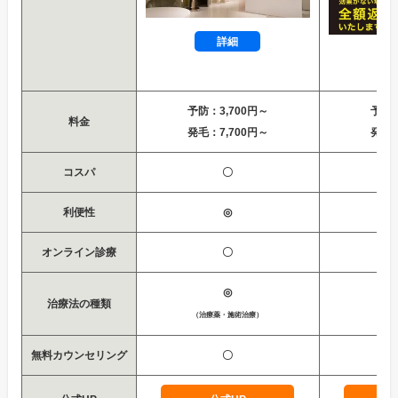
詳細
予防：3,700円～
予防：
料金
発毛：7,700円～
発毛：
コスパ
〇
利便性
◎
オンライン診療
〇
◎
治療法の種類
（治療薬・施術治療）
（治療
無料カウンセリング
〇