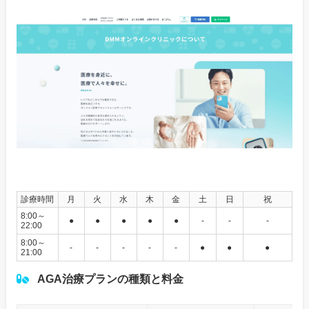
診療時間
月
火
水
木
金
土
日
祝
8:00～
●
●
●
●
●
‐
‐
‐
22:00
8:00～
‐
‐
‐
‐
‐
●
●
●
21:00
AGA治療プランの種類と料金