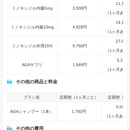
11,15
ミノキシジル内服5mg
3,938円
（1ヶ月あたり
14,12
ミノキシジル内服10mg
4,928円
（1ヶ月あたり
27,65
ミノキシジル外用15%
9,768円
（1ヶ月あたり
5,214
AGAサプリ
1,848円
（1ヶ月あたり
その他の商品と料金
プラン名
定期便（1ヶ月ごと）
定期便（3
5,049
AGAシャンプー（1本）
1,782円
（1ヶ月あたり
その他の費用