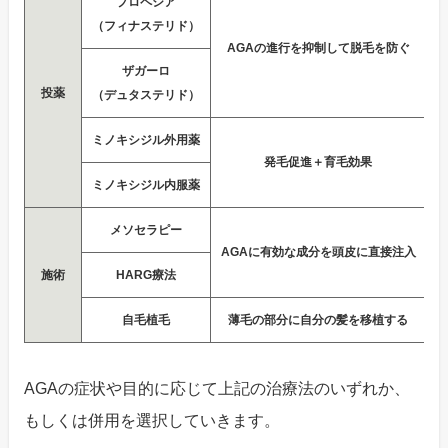
プロペシア
（フィナステリド）
AGAの進行を抑制して脱毛を防ぐ
ザガーロ
投薬
（デュタステリド）
ミノキシジル外用薬
発毛促進＋育毛効果
ミノキシジル内服薬
メソセラピー
AGAに有効な成分を頭皮に直接注入
施術
HARG療法
自毛植毛
薄毛の部分に自分の髪を移植する
AGAの症状や目的に応じて上記の治療法のいずれか、
もしくは併用を選択していきます。