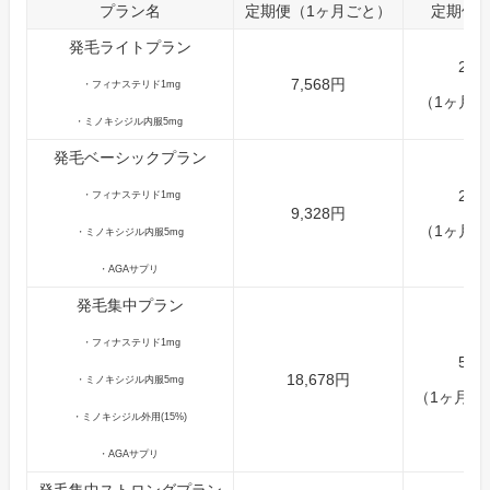
プラン名
定期便（1ヶ月ごと）
定期便（
発毛ライトプラン
21,
7,568円
・フィナステリド1mg
（1ヶ月あ
・ミノキシジル内服5mg
発毛ベーシックプラン
26,
・フィナステリド1mg
9,328円
（1ヶ月あ
・ミノキシジル内服5mg
・AGAサプリ
発毛集中プラン
・フィナステリド1mg
52,
18,678円
・ミノキシジル内服5mg
（1ヶ月あた
・ミノキシジル外用(15%)
・AGAサプリ