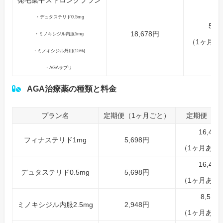
発毛集中ストロングプラン
・デュタステリド0.5mg
52,
18,678円
・ミノキシジル内服5mg
（1ヶ月あた
・ミノキシジル外用(15%)
・AGAサプリ
AGA治療薬の種類と料金
プラン名
定期便（1ヶ月ごと）
定期便（3
16,43
フィナステリド1mg
5,698円
（1ヶ月あたり
16,43
デュタステリド0.5mg
5,698円
（1ヶ月あたり
8,514
ミノキシジル内服2.5mg
2,948円
（1ヶ月あたり