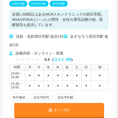
AGA治療
FAGA治療
脱毛医療
全国に60院以上あるAGAスキンクリニックの四日市院。
AGAやFAGAといったの男性・女性の薄毛治療の他、医
療脱毛も提供しています。
近鉄・近鉄四日市駅 徒歩1分
あすなろう四日市駅 徒
歩1分
診療内容：オンライン・対面
0.0（
口コミ 0件
)
時間
月
火
水
木
金
土
日
祝
10:00～
●
●
●
●
●
●
●
●
14:30
15:30～
●
●
●
●
●
●
●
●
19:00
年中無休
当日予約可
完全予約制
ネット予約