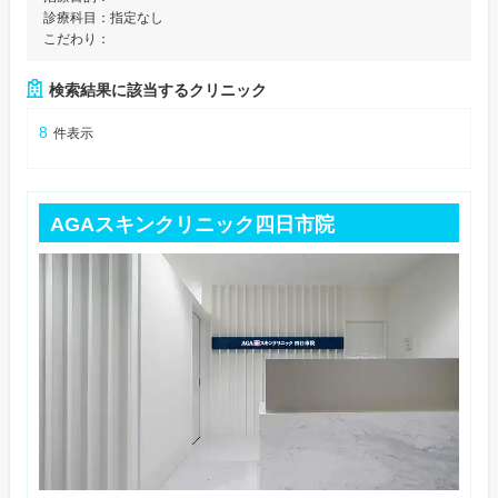
診療科目：
指定なし
こだわり：
検索結果に該当するクリニック
8
件表示
AGAスキンクリニック四日市院