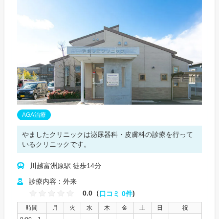
AGA治療
やましたクリニックは泌尿器科・皮膚科の診療を行って
いるクリニックです。
川越富洲原駅 徒歩14分
診療内容：外来
0.0（
口コミ 0件
)
時間
月
火
水
木
金
土
日
祝