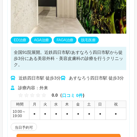
ED治療
AGA治療
FAGA治療
脱毛医療
全国91院展開。近鉄四日市駅/あすなろう四日市駅から徒
歩3分にある美容外科・美容皮膚科の診療を行うクリニッ
ク。
近鉄四日市駅 徒歩3分
あすなろう四日市駅 徒歩3分
診療内容：外来
0.0（
口コミ 0件
)
時間
月
火
水
木
金
土
日
祝
10:00～
●
●
●
●
●
●
●
●
19:00
当日予約可