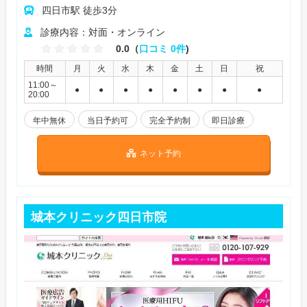
四日市駅 徒歩3分
診療内容：対面・オンライン
0.0（
口コミ 0件
)
時間
月
火
水
木
金
土
日
祝
11:00～
●
●
●
●
●
●
●
●
20:00
年中無休
当日予約可
完全予約制
即日診療
ネット予約
城本クリニック四日市院