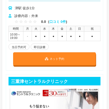
津駅 徒歩1分
診療内容：外来
0.0（
口コミ 0件
)
時間
月
火
水
木
金
土
日
祝
10:00～
-
●
●
●
●
●
●
●
19:00
当日予約可
即日診療
ネット予約
三重津セントラルクリニック