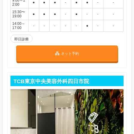
9:00～1
●
●
●
-
●
●
-
-
2:00
15:30〜
●
●
●
-
●
-
-
-
19:00
14:00～
-
-
-
-
-
●
-
-
17:00
即日診療
ネット予約
TCB東京中央美容外科四日市院