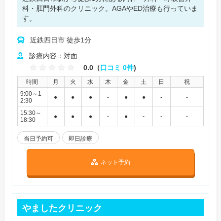
科・肛門外科のクリニック。AGAやED治療も行っていま
す。
近鉄四日市 徒歩1分
診療内容：対面
0.0（
口コミ 0件
)
時間
月
火
水
木
金
土
日
祝
9:00～1
●
●
●
-
●
●
-
-
2:30
15:30～
●
●
●
-
●
-
-
-
18:30
当日予約可
即日診療
ネット予約
やましたクリニック