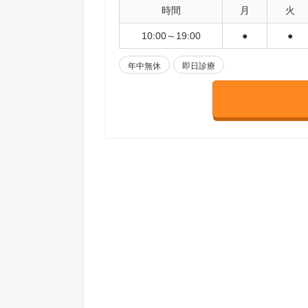
時間
月
火
10:00～19:00
●
●
年中無休
即日診療
湘南美容クリニック町田院
日本・海
性・女性
小田急
診療内