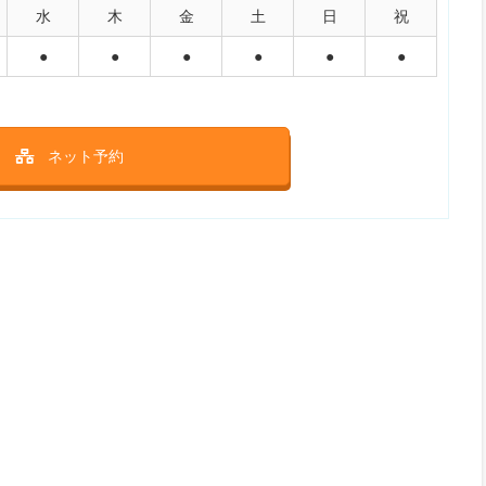
水
木
金
土
日
祝
●
●
●
●
●
●
ネット予約
外に展開するクリニックの湘南美容クリニックの秋葉原院。男
の美容外科・美容皮膚科の診療を提供しています。
線町田 徒歩3分
容：外来
0.0（
口コミ 0件
)