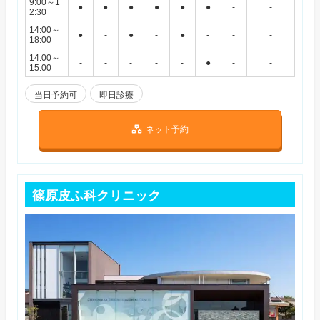
9:00～1
●
●
●
●
●
●
-
-
2:30
14:00～
●
-
●
-
●
-
-
-
18:00
14:00～
-
-
-
-
-
●
-
-
15:00
当日予約可
即日診療
ネット予約
篠原皮ふ科クリニック