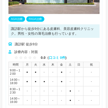
AGA治療
FAGA治療
諏訪駅から徒歩9分にある皮膚科、美容皮膚科クリニッ
ク。男性・女性の薄毛治療も行っています。
諏訪駅 徒歩9分
診療内容：対面
0.0（
口コミ 0件
)
時間
月
火
水
木
金
土
日
祝
9:00～1
●
●
-
-
●
-
-
-
2:00
14:00～
●
●
●
-
●
-
-
-
18:00
8:30～1
-
-
-
-
-
●
-
-
2:30
14:00～
-
-
-
-
-
●
-
-
16:00