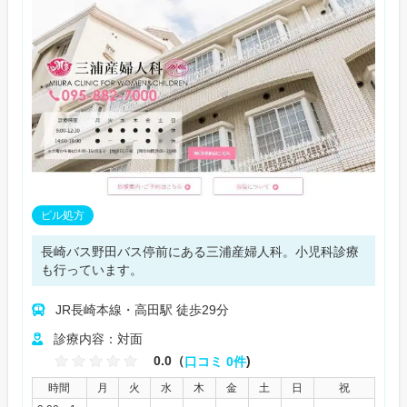
ピル処方
長崎バス野田バス停前にある三浦産婦人科。小児科診療
も行っています。
JR長崎本線・高田駅 徒歩29分
診療内容：対面
0.0（
口コミ 0件
)
時間
月
火
水
木
金
土
日
祝