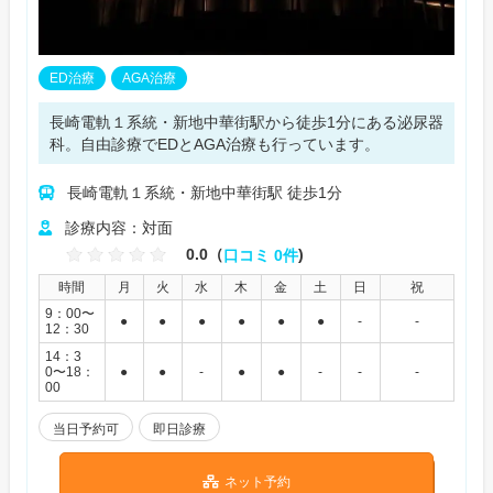
ED治療
AGA治療
長崎電軌１系統・新地中華街駅から徒歩1分にある泌尿器
科。自由診療でEDとAGA治療も行っています。
長崎電軌１系統・新地中華街駅 徒歩1分
診療内容：対面
0.0（
口コミ 0件
)
時間
月
火
水
木
金
土
日
祝
9：00〜
●
●
●
●
●
●
-
-
12：30
14：3
0〜18：
●
●
-
●
●
-
-
-
00
当日予約可
即日診療
ネット予約