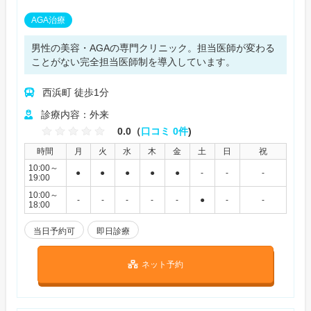
AGA治療
男性の美容・AGAの専門クリニック。担当医師が変わる
ことがない完全担当医師制を導入しています。
西浜町 徒歩1分
診療内容：外来
0.0（
口コミ 0件
)
時間
月
火
水
木
金
土
日
祝
10:00～
●
●
●
●
●
-
-
-
19:00
10:00～
-
-
-
-
-
●
-
-
18:00
当日予約可
即日診療
ネット予約