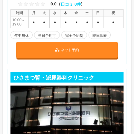
0.0（
口コミ 0件
)
時間
月
火
水
木
金
土
日
祝
10:00～
●
●
●
●
●
●
●
●
19:00
年中無休
当日予約可
完全予約制
即日診療
ネット予約
ひさまつ腎・泌尿器科クリニック