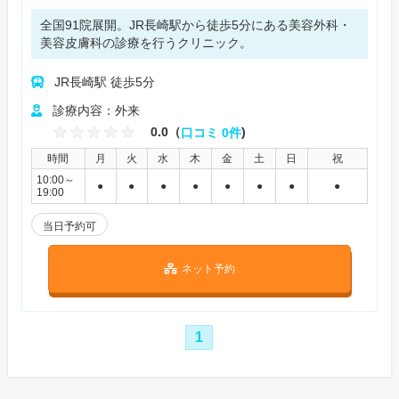
全国91院展開。JR長崎駅から徒歩5分にある美容外科・
美容皮膚科の診療を行うクリニック。
JR長崎駅 徒歩5分
診療内容：外来
0.0（
口コミ 0件
)
時間
月
火
水
木
金
土
日
祝
10:00～
●
●
●
●
●
●
●
●
19:00
当日予約可
ネット予約
1