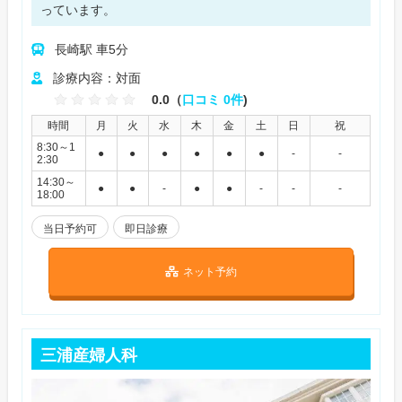
っています。
長崎駅 車5分
診療内容：対面
0.0（
口コミ 0件
)
時間
月
火
水
木
金
土
日
祝
8:30～1
●
●
●
●
●
●
-
-
2:30
14:30～
●
●
-
●
●
-
-
-
18:00
当日予約可
即日診療
ネット予約
三浦産婦人科