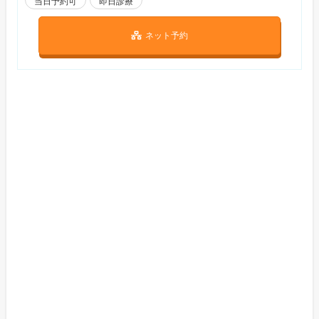
当日予約可
即日診療
ネット予約
ノワール大宮クリニック
AGA治療
FAGA治療
性病治療
ノワール大宮クリニックは大宮駅から徒歩4分に位置する