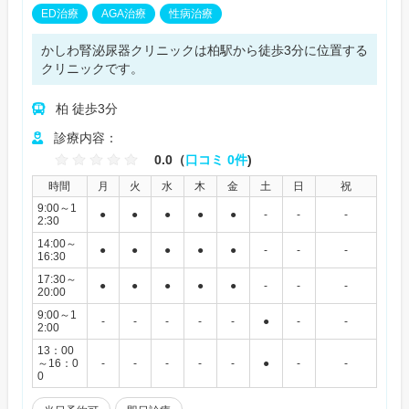
ED治療
AGA治療
性病治療
かしわ腎泌尿器クリニックは柏駅から徒歩3分に位置する
クリニックです。
柏 徒歩3分
診療内容：
0.0（
口コミ 0件
)
時間
月
火
水
木
金
土
日
祝
9:00～1
●
●
●
●
●
-
-
-
2:30
14:00～
●
●
●
●
●
-
-
-
16:30
17:30～
●
●
●
●
●
-
-
-
20:00
9:00～1
-
-
-
-
-
●
-
-
2:00
13：00
～16：0
-
-
-
-
-
●
-
-
0