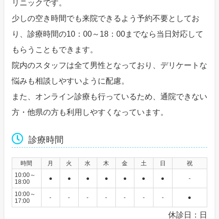
リニックです。
少しの空き時間でも来院できるよう予約不要としてお
り、診療時間の10：00～18：00までなら当日対応して
もらうこともできます。
院内のスタッフは全て男性となっており、デリケートな
悩みも相談しやすいように配慮。
また、オンライン診療も行っているため、通院できない
方・他県の方も利用しやすくなっています。
診療時間
時間
月
火
水
木
金
土
日
祝
10:00～
●
●
●
●
●
●
●
-
18:00
10:00～
-
-
-
-
-
-
-
●
17:00
休診日：日