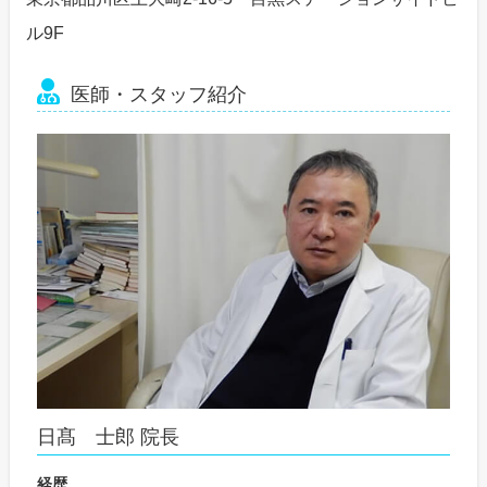
ル9F
医師・スタッフ紹介
日髙 士郎 院長
経歴