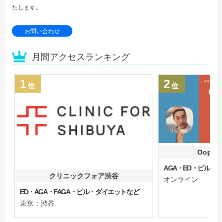
たします。
お問い合わせ
月間アクセスランキング
1
2
位
位
Oops
AGA・ED・ピル
クリニックフォア渋谷
オンライン
ED・AGA・FAGA・ピル・ダイエットなど
東京：渋谷