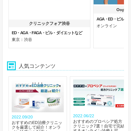
Oops
AGA・ED・ピル
クリニックフォア渋谷
オンライン
ED・AGA・FAGA・ピル・ダイエットなど
東京：渋谷
人気コンテンツ
2022.06/22
2022.09/20
おすすめのプロペシア処方
おすすめのED治療クリニッ
クリニック7選！自宅で完結
クを厳選して紹介！オンラ
するオンライン診療も可