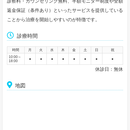
診察料・カウンセリング無料、半額モニター制度や全額
返金保証（条件あり）といったサービスを提供している
ことから治療を開始しやすいのが特徴です。
診療時間
時間
月
火
水
木
金
土
日
祝
10:00～
●
●
●
●
●
●
●
●
18:00
休診日：無休
地図