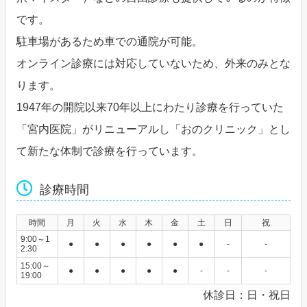
です。
駐車場があるため車での通院が可能。
オンライン診療には対応していないため、外来のみとな
ります。
1947年の開院以来70年以上にわたり診療を行っていた
「宮内医院」がリニューアルし「おのクリニック」とし
て新たな体制で診療を行っています。
診療時間
時間
月
火
水
木
金
土
日
祝
9:00～1
●
●
●
●
●
●
-
-
2:30
15:00～
●
●
●
●
●
-
-
-
19:00
休診日：日・祝日