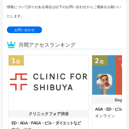
情報について誤りがある場合は以下のお問い合わせからご連絡をお願いい
たします。
お問い合わせ
月間アクセスランキング
1
2
位
位
Oops
AGA・ED・ピル
クリニックフォア渋谷
オンライン
ED・AGA・FAGA・ピル・ダイエットなど