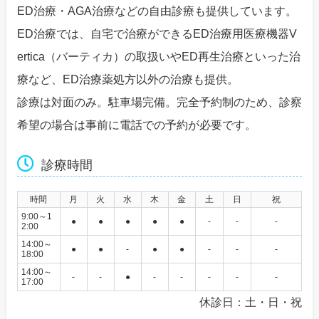
ED治療・AGA治療などの自由診療も提供しています。
ED治療では、自宅で治療ができるED治療用医療機器V
ertica（バーティカ）の取扱いやED再生治療といった治
療など、ED治療薬処方以外の治療も提供。
診療は対面のみ。駐車場完備。完全予約制のため、診察
希望の場合は事前に電話での予約が必要です。
診療時間
時間
月
火
水
木
金
土
日
祝
9:00～1
●
●
●
●
●
-
-
-
2:00
14:00～
●
●
-
●
●
-
-
-
18:00
14:00～
-
-
●
-
-
-
-
-
17:00
休診日：土・日・祝