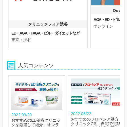
Oops
AGA・ED・ピル
クリニックフォア渋谷
オンライン
ED・AGA・FAGA・ピル・ダイエットなど
東京：渋谷
人気コンテンツ
2022.06/22
2022.09/20
おすすめのプロペシア処方
おすすめのED治療クリニッ
クリニック7選！自宅で完結
クを厳選して紹介！オンラ