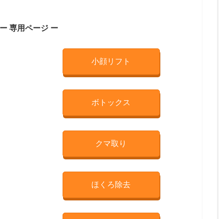
ー 専用ページ ー
小顔リフト
ボトックス
クマ取り
ほくろ除去