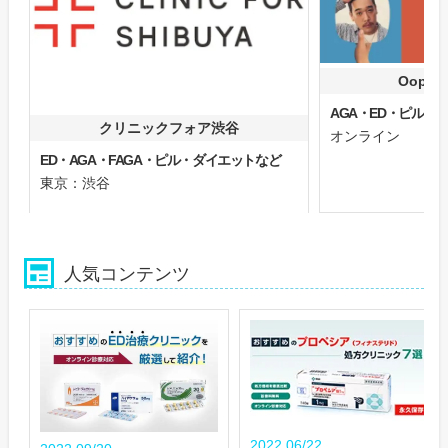
Oops
AGA・ED・ピル
クリニックフォア渋谷
オンライン
ED・AGA・FAGA・ピル・ダイエットなど
東京：渋谷
人気コンテンツ
2022.06/22