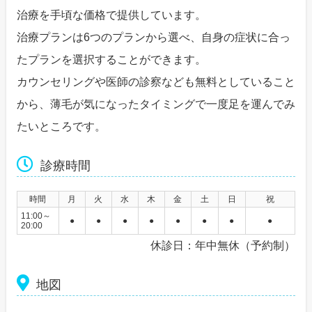
治療を手頃な価格で提供しています。
治療プランは6つのプランから選べ、自身の症状に合っ
たプランを選択することができます。
カウンセリングや医師の診察なども無料としていること
から、薄毛が気になったタイミングで一度足を運んでみ
たいところです。
診療時間
時間
月
火
水
木
金
土
日
祝
11:00～
●
●
●
●
●
●
●
●
20:00
休診日：年中無休（予約制）
地図