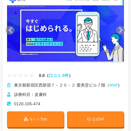
0.0（
口コミ 0件
）
東京都新宿区西新宿７－２０－２ 愛美堂ビル７階（
MAP
)
診療科目：皮膚科
0120-105-474
ネット予約
公式HP