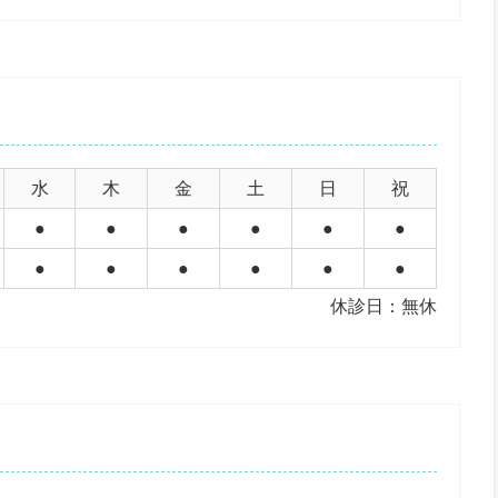
水
木
金
土
日
祝
●
●
●
●
●
●
●
●
●
●
●
●
休診日：無休