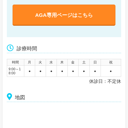
AGA専用ページはこちら
診療時間
時間
月
火
水
木
金
土
日
祝
9:00～1
●
●
●
●
●
●
●
●
8:00
休診日：不定休
地図