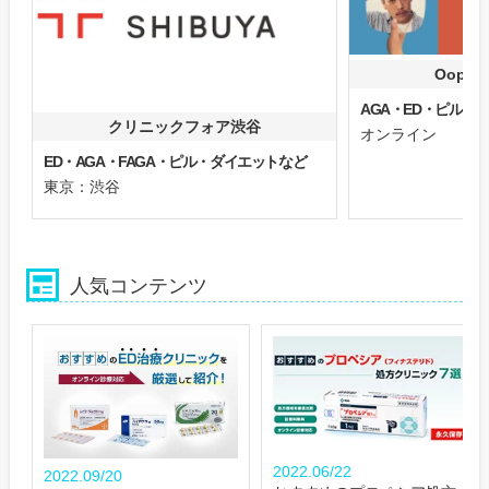
Oops
AGA・ED・ピル
クリニックフォア渋谷
オンライン
ED・AGA・FAGA・ピル・ダイエットなど
東京：渋谷
人気コンテンツ
2022.06/22
2022.09/20