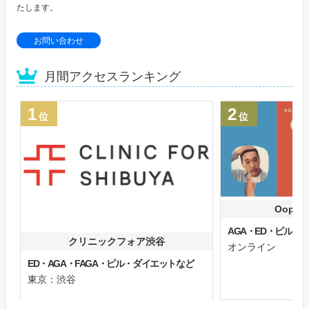
たします。
お問い合わせ
月間アクセスランキング
1
2
位
位
Oops
AGA・ED・ピル
クリニックフォア渋谷
オンライン
ED・AGA・FAGA・ピル・ダイエットなど
東京：渋谷