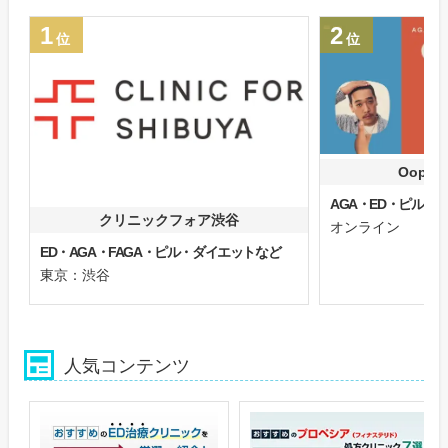
1
2
位
位
Oops
AGA・ED・ピル
クリニックフォア渋谷
オンライン
ED・AGA・FAGA・ピル・ダイエットなど
東京：渋谷
人気コンテンツ