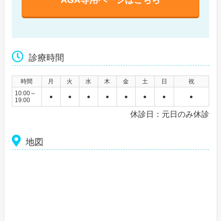
AGA専用ページはこちら
診療時間
時間
月
火
水
木
金
土
日
祝
10:00～
●
●
●
●
●
●
●
●
19:00
休診日：元日のみ休診
地図