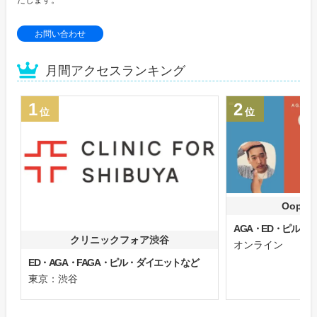
お問い合わせ
月間アクセスランキング
1
2
位
位
Oops
AGA・ED・ピル
クリニックフォア渋谷
オンライン
ED・AGA・FAGA・ピル・ダイエットなど
東京：渋谷