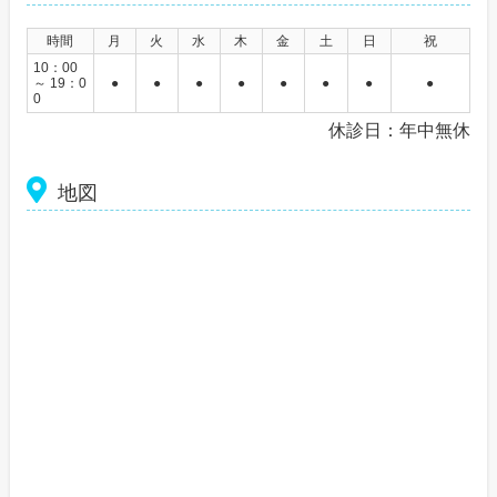
時間
月
火
水
木
金
土
日
祝
10：00
～ 19：0
●
●
●
●
●
●
●
●
0
休診日：年中無休
地図