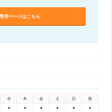
A専用ページはこちら
水
木
金
土
日
祝
●
●
●
●
●
●