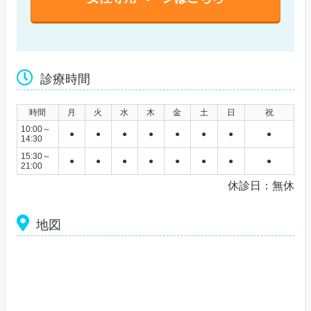
診療時間
時間
月
火
水
木
金
土
日
祝
10:00～
●
●
●
●
●
●
●
●
14:30
15:30～
●
●
●
●
●
●
●
●
21:00
休診日：無休
地図