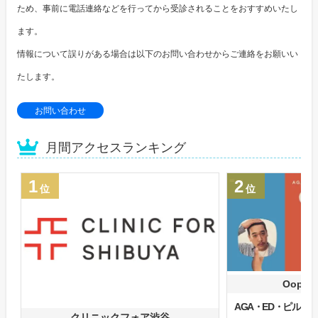
ため、事前に電話連絡などを行ってから受診されることをおすすめいたし
ます。
情報について誤りがある場合は以下のお問い合わせからご連絡をお願いい
たします。
お問い合わせ
月間アクセスランキング
1
2
位
位
Oops
AGA・ED・ピル
クリニックフォア渋谷