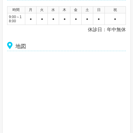
時間
月
火
水
木
金
土
日
祝
9:00～1
●
●
●
●
●
●
●
●
8:00
休診日：年中無休
地図