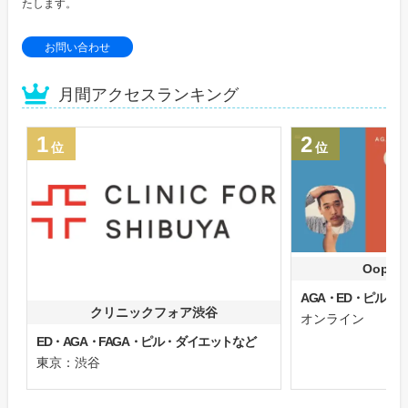
たします。
お問い合わせ
月間アクセスランキング
1
2
位
位
Oops
AGA・ED・ピル
クリニックフォア渋谷
オンライン
ED・AGA・FAGA・ピル・ダイエットなど
東京：渋谷