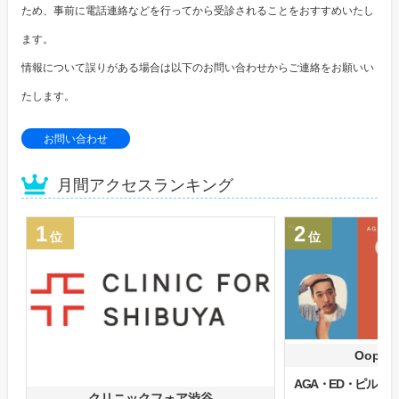
ため、事前に電話連絡などを行ってから受診されることをおすすめいたし
ます。
情報について誤りがある場合は以下のお問い合わせからご連絡をお願いい
たします。
お問い合わせ
月間アクセスランキング
1
2
位
位
Oops
AGA・ED・ピル
クリニックフォア渋谷