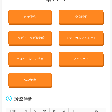
ヒゲ脱毛
全身脱毛
ニキビ・ニキビ跡治療
メディカルダイエット
わきが・多汗症治療
スキンケア
AGA治療
診療時間
時間
月
火
水
木
金
土
日
祝