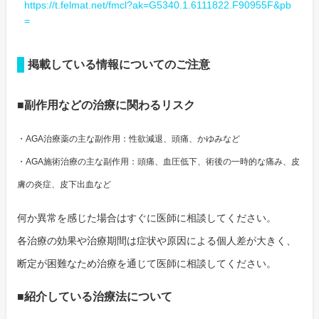
https://t.felmat.net/fmcl?ak=G5340.1.6111822.F90955F&pb
=
掲載している情報についてのご注意
■副作用などの治療に関わるリスク
・AGA治療薬の主な副作用：性欲減退、頭痛、かゆみなど
・AGA施術治療の主な副作用：頭痛、血圧低下、術後の一時的な痛み、皮
膚の炎症、皮下出血など
何か異常を感じた場合はすぐに医師に相談してください。
各治療の効果や治療期間は症状や原因による個人差が大きく、
断定が困難なため治療を通じて医師に相談してください。
■紹介している治療法について