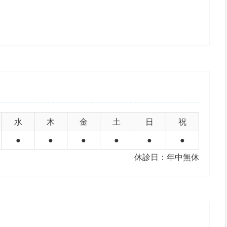
水
木
金
土
日
祝
●
●
●
●
●
●
休診日：年中無休