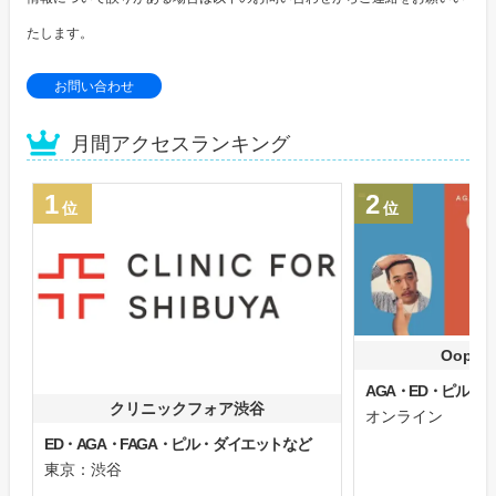
たします。
お問い合わせ
月間アクセスランキング
1
2
位
位
Oops
AGA・ED・ピル
クリニックフォア渋谷
オンライン
ED・AGA・FAGA・ピル・ダイエットなど
東京：渋谷