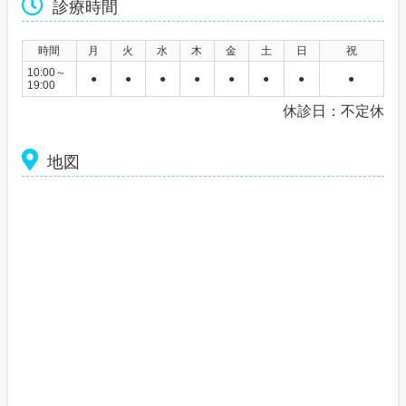
診療時間
時間
月
火
水
木
金
土
日
祝
10:00～
●
●
●
●
●
●
●
●
19:00
休診日：不定休
地図