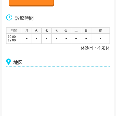
診療時間
時間
月
火
水
木
金
土
日
祝
10:00～
●
●
●
●
●
●
●
●
19:00
休診日：不定休
地図