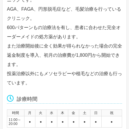
AGA、FAGA、円形脱毛症など、毛髪治療を行っている
クリニック。
600パターンもの治療法を有し、患者に合わせた完全オ
ーダーメイドの処方薬があります。
また治療開始後に全く効果が得られなかった場合の完全
返金制度を導入、初月の治療費が1,800円から開始でき
ます。
投薬治療以外にもメソセラピーや植毛などの治療も行っ
ています。
診療時間
時間
月
火
水
木
金
土
日
祝
11:00～
●
●
●
●
●
●
●
●
20:00