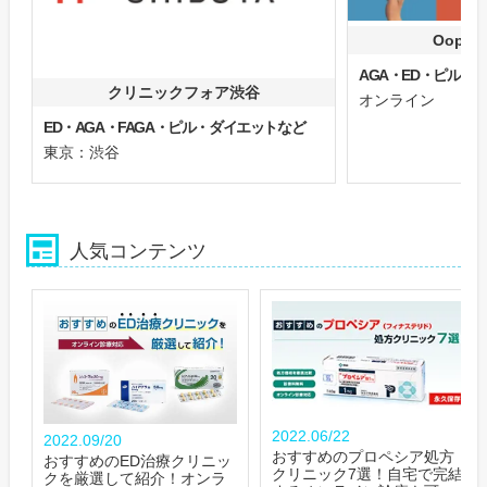
Oops
AGA・ED・ピル
クリニックフォア渋谷
オンライン
ED・AGA・FAGA・ピル・ダイエットなど
東京：渋谷
人気コンテンツ
2022.06/22
2022.09/20
おすすめのプロペシア処方
おすすめのED治療クリニッ
クリニック7選！自宅で完結
クを厳選して紹介！オンラ