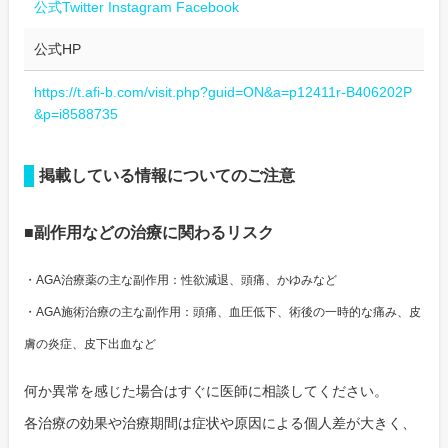
公式Twitter
Instagram
Facebook
公式HP
https://t.afi-b.com/visit.php?guid=ON&a=p12411r-B406202P
&p=i8588735
掲載している情報についてのご注意
■副作用などの治療に関わるリスク
・AGA治療薬の主な副作用：性欲減退、頭痛、かゆみなど
・AGA施術治療の主な副作用：頭痛、血圧低下、術後の一時的な痛み、皮
膚の炎症、皮下出血など
何か異常を感じた場合はすぐに医師に相談してください。
各治療の効果や治療期間は症状や原因による個人差が大きく、