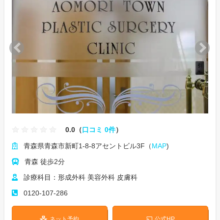
0.0（
口コミ 0件
）
青森県青森市新町1-8-8アセントビル3F（
MAP
)
青森 徒歩2分
診療科目：形成外科 美容外科 皮膚科
0120-107-286
ネット予約
公式HP