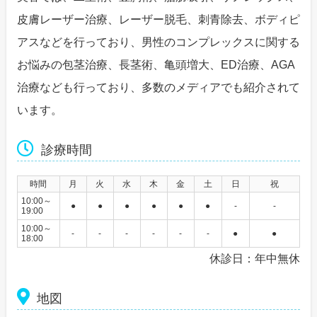
皮膚レーザー治療、レーザー脱毛、刺青除去、ボディピ
アスなどを行っており、男性のコンプレックスに関する
お悩みの包茎治療、長茎術、亀頭増大、ED治療、AGA
治療なども行っており、多数のメディアでも紹介されて
います。
診療時間
時間
月
火
水
木
金
土
日
祝
10:00～
●
●
●
●
●
●
-
-
19:00
10:00～
-
-
-
-
-
-
●
●
18:00
休診日：年中無休
地図