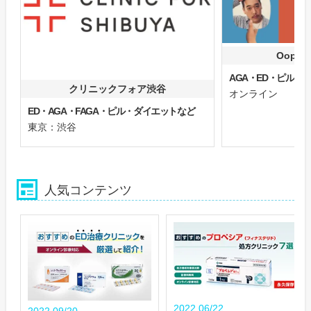
Oops
AGA・ED・ピル
クリニックフォア渋谷
オンライン
ED・AGA・FAGA・ピル・ダイエットなど
東京：渋谷
人気コンテンツ
2022.06/22
2022.09/20