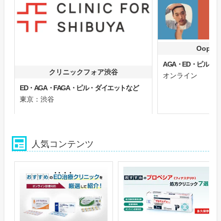
Oops
AGA・ED・ピル
クリニックフォア渋谷
オンライン
ED・AGA・FAGA・ピル・ダイエットなど
東京：渋谷
人気コンテンツ