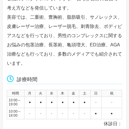
考え方などを発信しています。
美容では、二重術、豊胸術、脂肪吸引、サノレックス、
皮膚レーザー治療、レーザー脱毛、刺青除去、ボディピ
アスなどを行っており、男性のコンプレックスに関する
お悩みの包茎治療、長茎術、亀頭増大、ED治療、AGA
治療なども行っており、多数のメディアでも紹介されて
います。
診療時間
時間
月
火
水
木
金
土
日
祝
10:00～
●
●
●
●
●
●
-
-
19:00
10:00～
-
-
-
-
-
-
●
●
18:00
休診日：