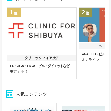
1
2
位
位
Oops
AGA・ED・ピル
クリニックフォア渋谷
オンライン
ED・AGA・FAGA・ピル・ダイエットなど
東京：渋谷
人気コンテンツ