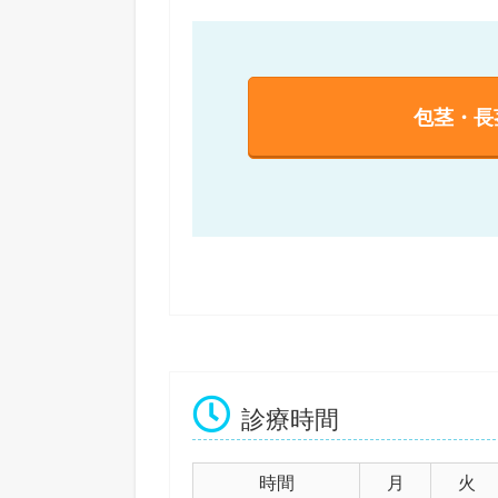
包茎・長
診療時間
時間
月
火