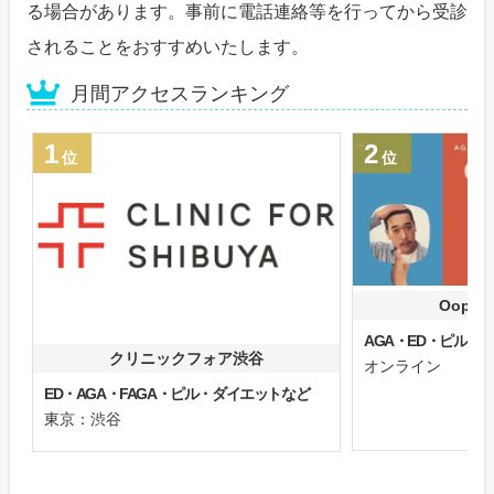
る場合があります。事前に電話連絡等を行ってから受診
されることをおすすめいたします。
月間アクセスランキング
1
2
位
位
Oops
AGA・ED・ピル
クリニックフォア渋谷
オンライン
ED・AGA・FAGA・ピル・ダイエットなど
東京：渋谷