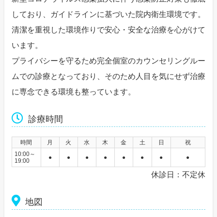
しており、ガイドラインに基づいた院内衛生環境です。
清潔を重視した環境作りで安心・安全な治療を心がけて
います。
プライバシーを守るため完全個室のカウンセリングルー
ムでの診療となっており、そのため人目を気にせず治療
に専念できる環境も整っています。
診療時間
時間
月
火
水
木
金
土
日
祝
10:00～
●
●
●
●
●
●
●
●
19:00
休診日：不定休
地図