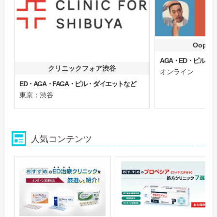
Oops
AGA・ED・ピル
クリニックフォア渋谷
オンライン
ED・AGA・FAGA・ピル・ダイエットなど
東京：渋谷
人気コンテンツ