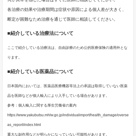
各治療の効果や治療期間は症状や原因による個人差が大きく、
断定が困難なため治療を通じて医師に相談してください。
■紹介している治療法について
ここで紹介している治療法は、自由診療のため公的医療保険の適用外とな
ります。
■紹介している医薬品について
日本国内においては、医薬品医療機器等法上の承認は取得していない医薬
品を医師などが個人輸入により入手している場合があります。
参考：個人輸入に関する厚生労働省の案内
https://www.yakubutsu.mhlw.go.jp/individualimport/health_damage/overse
as_report/index.html
重大な副作用などが明らかになっていない可能性があります。