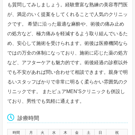
も質問してみしましょう。経験豊富な熟練の美容専門医
が、満足のいく提案をしてくれることで人気のクリニッ
クです。 希望に沿った最適な麻酔や、術後の痛み止め
の処方など、極力痛みを軽減するよう取り組んでいるた
め、安心して施術を受けられます。術後は医療機関なら
ではの万全の体制になっており、施術に応じた薬の処方
など、アフターケアも魅力的です。術後経過の診察以外
でも不安があれば問い合わせて相談できます。親身で明
るいスタッフばかりで非常に明るく柔らかい雰囲気のク
リニックです。 またピュアMEN’Sクリニックも併設し
ており、男性でも気軽に通えます。
診療時間
時間
月
火
水
木
金
土
日
祝