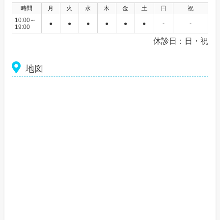
時間
月
火
水
木
金
土
日
祝
10:00～
●
●
●
●
●
●
-
-
19:00
休診日：日・祝
地図