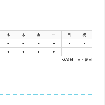
水
木
金
土
日
祝
●
●
●
●
-
-
●
●
●
●
-
-
休診日：日・祝日