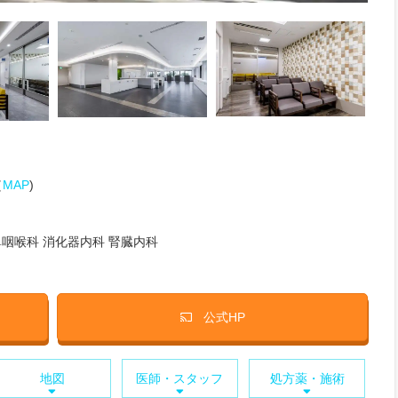
（
MAP
)
咽喉科 消化器内科 腎臓内科
公式HP
地図
医師・スタッフ
処方薬・施術