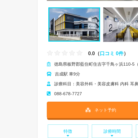
0.0（
口コミ 0件
）
徳島県板野郡藍住町住吉字千鳥ヶ浜110-5
吉成駅 車9分
診療科目：美容外科・美容皮膚科 内科 耳鼻
088-678-7727
ネット予約
特徴
診療時間