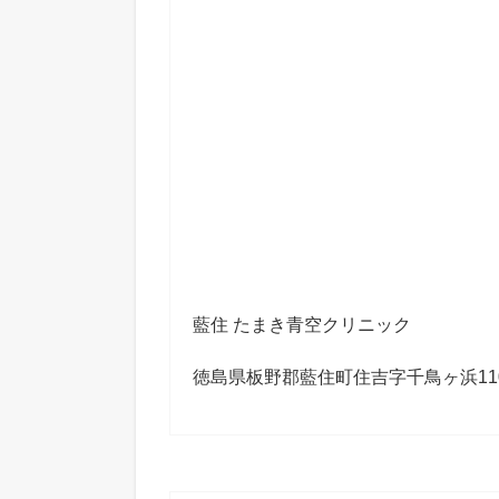
藍住 たまき青空クリニック
徳島県板野郡藍住町住吉字千鳥ヶ浜110