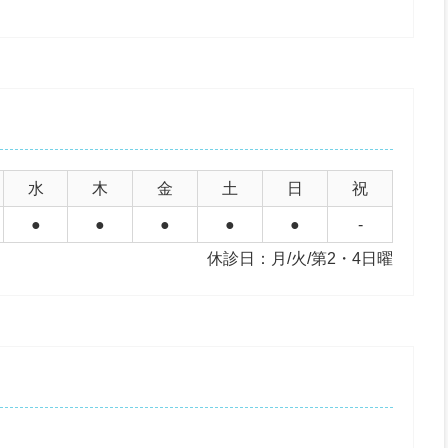
水
木
金
土
日
祝
●
●
●
●
●
-
休診日：月/火/第2・4日曜