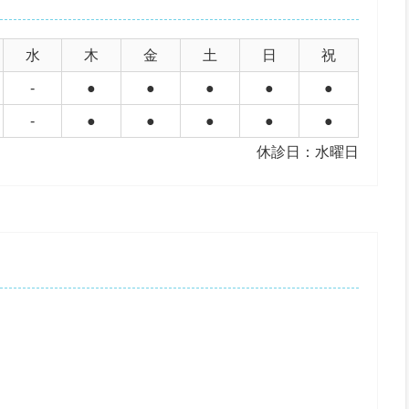
水
木
金
土
日
祝
-
●
●
●
●
●
-
●
●
●
●
●
休診日：水曜日