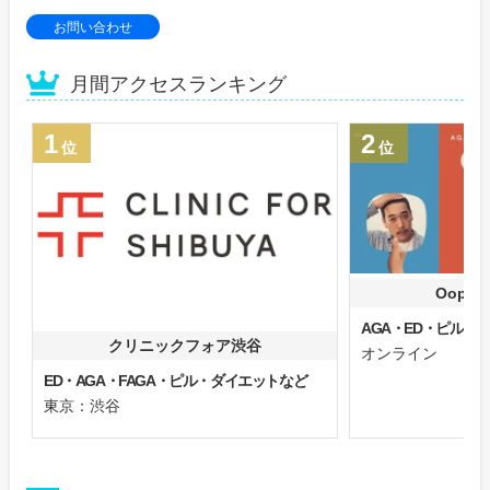
お問い合わせ
月間アクセスランキング
1
2
位
位
Oops
AGA・ED・ピル
クリニックフォア渋谷
オンライン
ED・AGA・FAGA・ピル・ダイエットなど
東京：渋谷