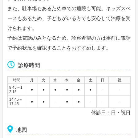
また、駐車場もあるため車での通院も可能。キッズスペ
ースもあるため、子どもがいる方でも安心して治療を受
けられます。
予約は電話のみとなるため、診察希望の方は事前に電話
で予約状況を確認することをおすすめします。
診療時間
時間
月
火
水
木
金
土
日
祝
8:45～1
●
●
●
●
●
●
-
-
2:15
14:45～
●
●
-
●
●
-
-
-
17:45
休診日：日・祝日
地図