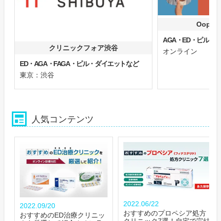
Oops
AGA・ED・ピル
クリニックフォア渋谷
オンライン
ED・AGA・FAGA・ピル・ダイエットなど
東京：渋谷
人気コンテンツ
2022.06/22
2022.09/20
おすすめのプロペシア処方
おすすめのED治療クリニッ
クリニック7選！自宅で完結