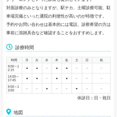
対面診療のみとなりますが、駅チカ、土曜診療可能、駐
車場完備といった通院の利便性が高いのが特徴です。
予約やお問い合わせは基本的には電話、診察希望の方は
事前に混雑具合など確認することをおすすめします。
診療時間
時間
月
火
水
木
金
土
日
祝
9:00～1
●
●
-
●
●
-
-
-
2:15
14:00～
●
●
-
●
●
-
-
-
17:45
9:00～1
-
-
●
-
-
●
-
-
3:00
休診日：日・祝日
地図