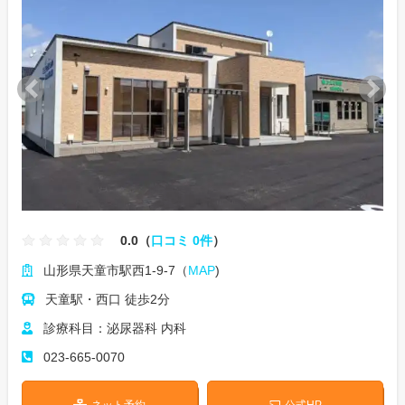
0.0（
口コミ 0件
）
山形県天童市駅西1-9-7（
MAP
)
天童駅・西口 徒歩2分
診療科目：泌尿器科 内科
023-665-0070