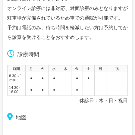
オンライン診療には非対応、対面診療のみとなりますが
駐車場が完備されているため車での通院が可能です。
予約は電話のみ、待ち時間を軽減したい方は予約してか
ら診察を受けることをおすすめします。
診療時間
時間
月
火
水
木
金
土
日
祝
8:30～1
●
●
●
-
●
●
-
-
2:30
14:30～
●
●
●
-
●
-
-
-
18:00
休診日：木・日・祝日
地図