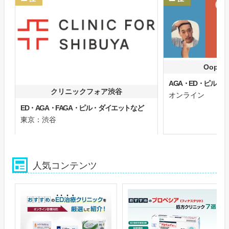
Oops
AGA・ED・ピル
クリニックフォア渋谷
オンライン
ED・AGA・FAGA・ピル・ダイエットなど
東京：渋谷
人気コンテンツ