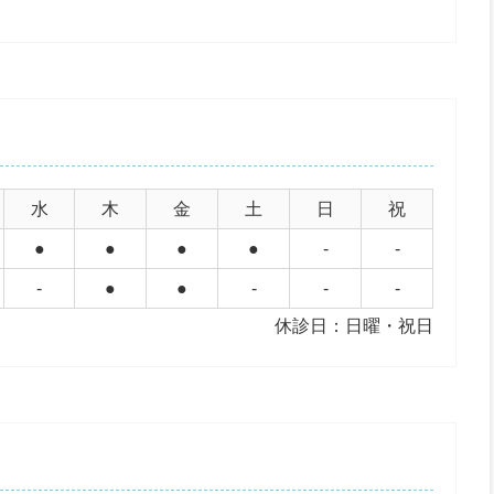
水
木
金
土
日
祝
●
●
●
●
-
-
-
●
●
-
-
-
休診日：日曜・祝日