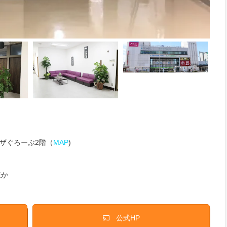
ラザぐろーぶ2階（
MAP
)
ほか
公式HP