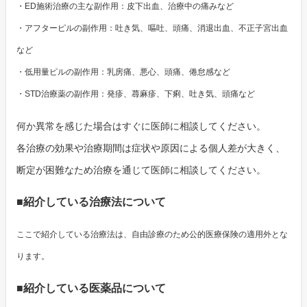
・ED施術治療の主な副作用：皮下出血、治療中の痛みなど
・アフターピルの副作用：吐き気、嘔吐、頭痛、消退出血、不正子宮出血
など
・低用量ピルの副作用：乳房痛、悪心、頭痛、倦怠感など
・STD治療薬の副作用：発疹、蕁麻疹、下痢、吐き気、頭痛など
何か異常を感じた場合はすぐに医師に相談してください。
各治療の効果や治療期間は症状や原因による個人差が大きく、
断定が困難なため治療を通じて医師に相談してください。
■紹介している治療法について
ここで紹介している治療法は、自由診療のため公的医療保険の適用外とな
ります。
■紹介している医薬品について