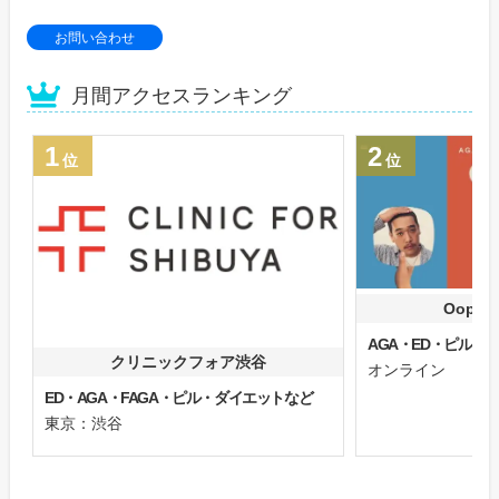
お問い合わせ
月間アクセスランキング
1
2
位
位
Oops
AGA・ED・ピル
クリニックフォア渋谷
オンライン
ED・AGA・FAGA・ピル・ダイエットなど
東京：渋谷