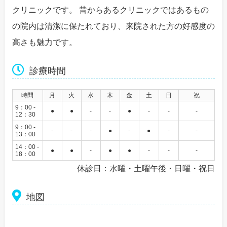
クリニックです。 昔からあるクリニックではあるもの
の院内は清潔に保たれており、来院された方の好感度の
高さも魅力です。
診療時間
時間
月
火
水
木
金
土
日
祝
9：00 -
●
●
-
-
●
-
-
-
12：30
9：00 -
-
-
-
●
-
●
-
-
13：00
14：00 -
●
●
-
●
●
-
-
-
18：00
休診日：水曜・土曜午後・日曜・祝日
地図