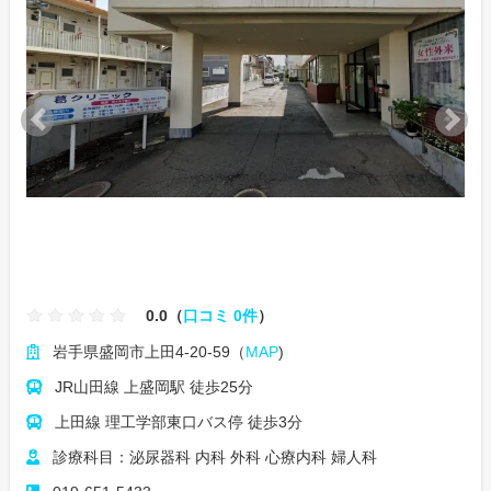
0.0（
口コミ 0件
）
岩手県盛岡市上田4-20-59（
MAP
)
JR山田線 上盛岡駅 徒歩25分
上田線 理工学部東口バス停 徒歩3分
診療科目：泌尿器科 内科 外科 心療内科 婦人科