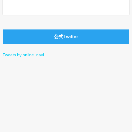
a
w
i
o
a
有
c
i
n
c
t
e
t
e
k
e
公式Twitter
b
t
e
n
o
e
t
a
Tweets by online_navi
o
r
k