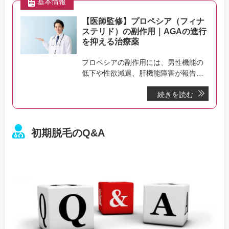
基本情報
【医師監修】プロペシア（フィナ
ステリド）の副作用｜AGAの進行
を抑える治療薬
プロペシアの副作用には、男性機能の
低下や性欲減退、肝機能障害が報告さ
れています。勃起機能不全（ED）にな
続きを読む
る可能性もあり、その場合はED治療薬
を併用できます。副作用が起こる確率
は全体の1%程度。プロペシアの副作用
や副作用が起きた場合の対処法を紹介
初期脱毛のQ&A
しています。