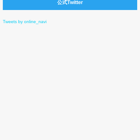
公式Twitter
b
t
e
n
o
e
t
a
Tweets by online_navi
o
r
k