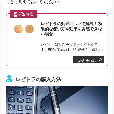
ことは覚えておいてください。
関連情報
レビトラの効果について解説！効
果的な使い方や効果を実感できな
い場合
レビトラは勃起をサポートする薬で
す。ED治療薬の中でも即効性に優れて
おり、服用から最短15分ほどで効果が
続きを読む
発揮され、5～10時間の間効果が持続
します。このページではレビトラの効
果や効果的に使用する方法などを解説
しています。
レビトラの購入方法