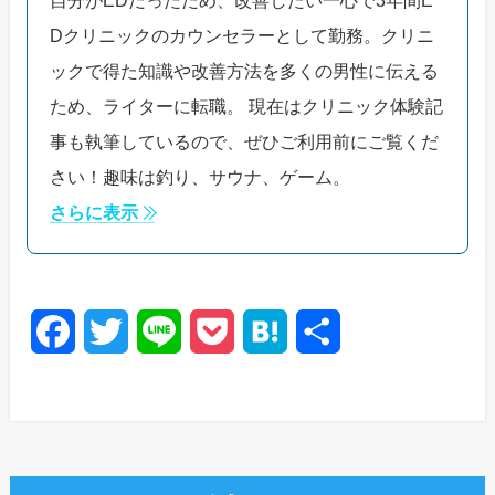
自分がEDだったため、改善したい一心で3年間E
Dクリニックのカウンセラーとして勤務。クリニ
ックで得た知識や改善方法を多くの男性に伝える
ため、ライターに転職。 現在はクリニック体験記
事も執筆しているので、ぜひご利用前にご覧くだ
さい！趣味は釣り、サウナ、ゲーム。
さらに表示
F
T
L
P
H
共
a
w
i
o
a
有
c
i
n
c
t
e
t
e
k
e