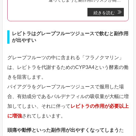
違ってしまうと副作用のリスクが高ま
ってしまったり、効果を実感しにくく
続きを読む
なってしまう事があります。このペー
ジではレビトラの正しい飲み方や飲む
際の注意点などについて解説いしてい
ます。
レビトラはグレープフルーツジュースで飲むと副作用
が出やすい
グレープフルーツの中に含まれる「フラノクマリン」
は、レビトラを代謝するためのCYP3A4という酵素の働
きを阻害します。
バイアグラをグレープフルーツジュースで服用した場
合、有効成分であるバルデナフィルの吸収量が大幅に増
加してしまい、それに伴って
レビトラの作用が必要以上
に増強
されてしまいます。
頭痛や動悸といった副作用が出やすくなってしまう
た