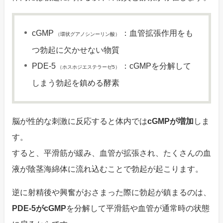
cGMP
：血管拡張作用をも
（環状グアノシンーリン酸）
つ勃起に欠かせない物質
PDE-5
：cGMPを分解して
（ホスホジエステラーゼ5）
しまう勃起を鎮める酵素
脳が性的な刺激に反応すると体内では
cGMPが増加
しま
す。
すると、平滑筋が緩み、血管が拡張され、たくさんの血
液が陰茎海綿体に流れ込むことで勃起が起こります。
逆に射精後や興奮がおさまった際に勃起が鎮まるのは、
PDE-5がcGMP
を分解して平滑筋や血管が通常時の状態