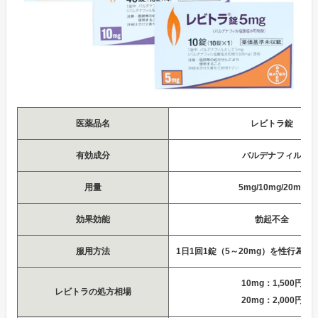
医薬品名
レビトラ錠
有効成分
バルデナフィル
用量
5mg/10mg/20mg
効果効能
勃起不全
服用方法
1日1回1錠（5～20mg）を性行為の
10mg：1,500円
レビトラの処方相場
20mg：2,000円