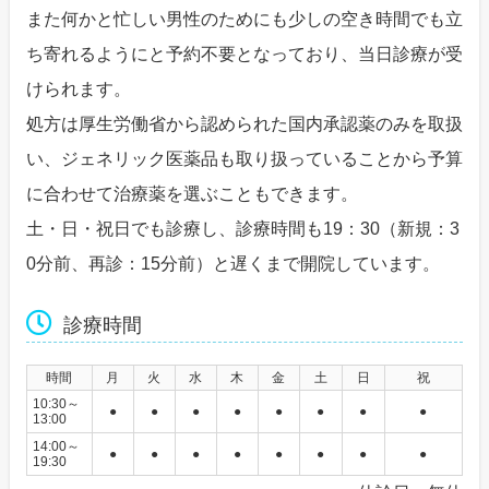
また何かと忙しい男性のためにも少しの空き時間でも立
ち寄れるようにと予約不要となっており、当日診療が受
けられます。
処方は厚生労働省から認められた国内承認薬のみを取扱
い、ジェネリック医薬品も取り扱っていることから予算
に合わせて治療薬を選ぶこともできます。
土・日・祝日でも診療し、診療時間も19：30（新規：3
0分前、再診：15分前）と遅くまで開院しています。
診療時間
時間
月
火
水
木
金
土
日
祝
10:30～
●
●
●
●
●
●
●
●
13:00
14:00～
●
●
●
●
●
●
●
●
19:30