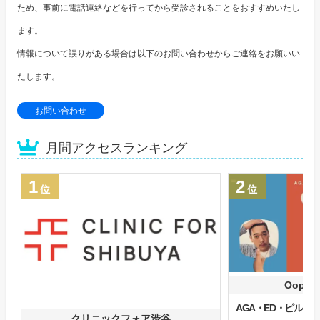
ため、事前に電話連絡などを行ってから受診されることをおすすめいたし
ます。
情報について誤りがある場合は以下のお問い合わせからご連絡をお願いい
たします。
お問い合わせ
月間アクセスランキング
1
2
位
位
Oops
AGA・ED・ピル
クリニックフォア渋谷